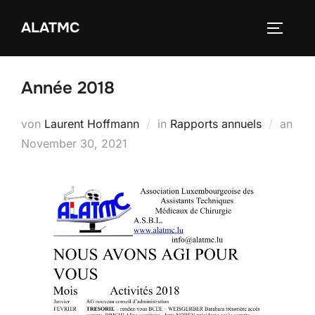
Zum
ALATMC
Inhalt
SEITEN
springen
Année 2018
von
Laurent Hoffmann
in
Rapports annuels
an
Veröffentlicht
November 30, 2021
am