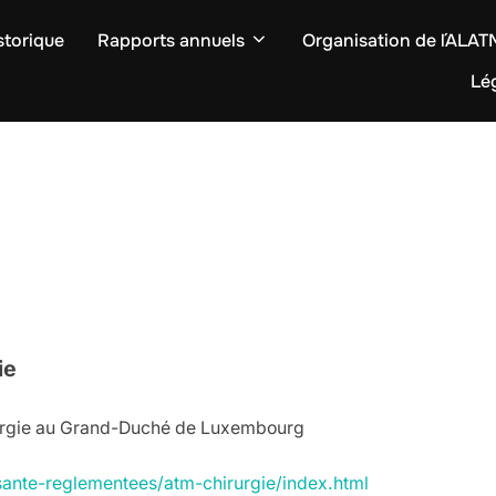
storique
Rapports annuels
Organisation de l´ALA
Lég
ie
irurgie au Grand-Duché de Luxembourg
s-sante-reglementees/atm-chirurgie/index.html