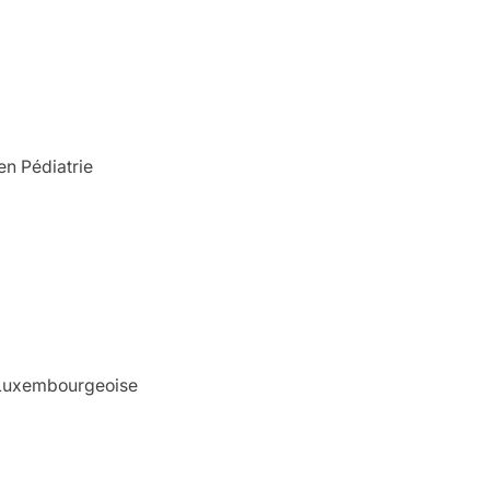
en Pédiatrie
s Luxembourgeoise