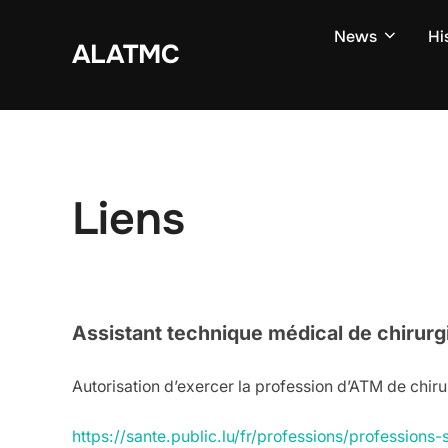
Zum
News
Hi
Inhalt
ALATMC
springen
Liens
Assistant technique médical de chirurg
Autorisation d’exercer la profession d’ATM de ch
https://sante.public.lu/fr/professions/profession