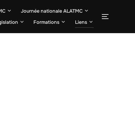
TMC
Journée nationale ALATMC
SEITENLE
islation
Formations
Liens