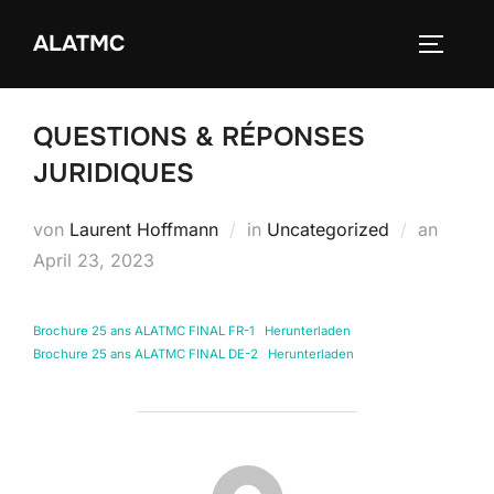
Zum
ALATMC
Inhalt
SEITEN
springen
QUESTIONS & RÉPONSES
JURIDIQUES
Veröffe
von
Laurent Hoffmann
in
Uncategorized
an
am
April 23, 2023
Brochure 25 ans ALATMC FINAL FR-1
Herunterladen
Brochure 25 ans ALATMC FINAL DE-2
Herunterladen
BEITRAGSAUTOR