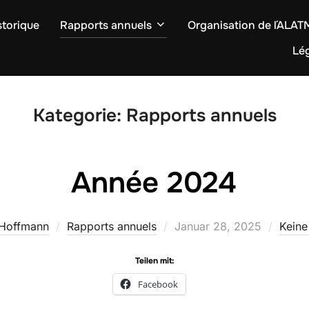
storique
Rapports annuels
Organisation de l´ALA
Lég
Kategorie:
Rapports annuels
Année 2024
Veröffentlicht
 Hoffmann
Rapports annuels
Januar 28, 2025
Kein
am
Teilen mit:
Facebook