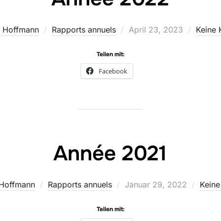
Veröffentlicht
t Hoffmann
Rapports annuels
April 23, 2023
Keine
am
Teilen mit:
Facebook
Année 2021
Veröffentlicht
 Hoffmann
Rapports annuels
Januar 29, 2022
Kein
am
Teilen mit: