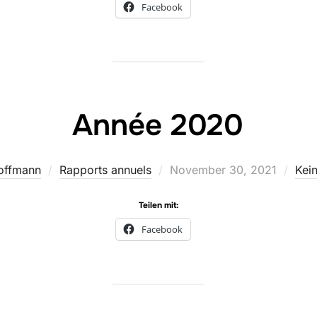
Facebook
Année 2020
Veröffentlicht
offmann
Rapports annuels
November 30, 2021
Kei
am
Teilen mit:
Facebook