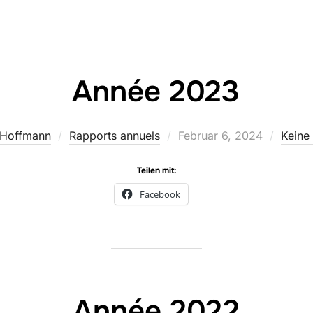
Année 2023
Veröffentlicht
 Hoffmann
Rapports annuels
Februar 6, 2024
Keine
am
Teilen mit:
Facebook
Année 2022