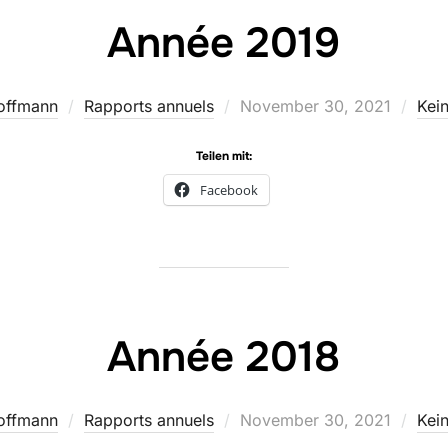
Année 2019
Veröffentlicht
offmann
Rapports annuels
November 30, 2021
Kei
am
Teilen mit:
Facebook
Année 2018
Veröffentlicht
offmann
Rapports annuels
November 30, 2021
Kei
am