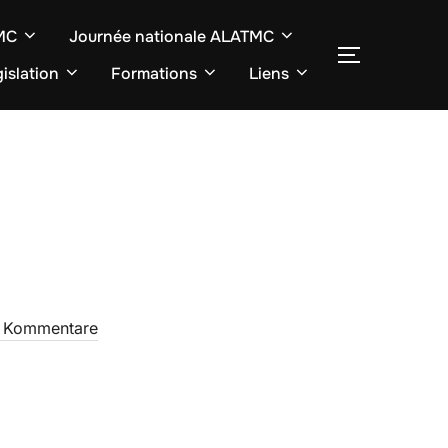
TMC
Journée nationale ALATMC
SEITENLE
islation
Formations
Liens
e Kommentare