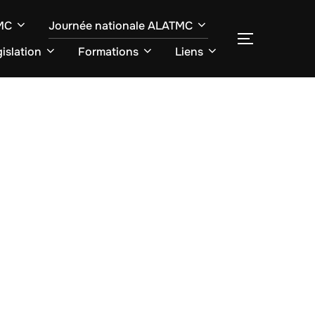
TMC
Journée nationale ALATMC
SEITENLE
islation
Formations
Liens