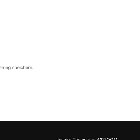
erung speichern.
Inspiro Theme
von
WPZOOM