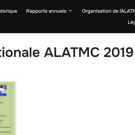
storique
Rapports annuels
Organisation de l´ALA
Lég
tionale ALATMC 2019