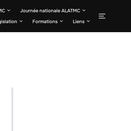
TMC
Journée nationale ALATMC
SEITENLE
islation
Formations
Liens