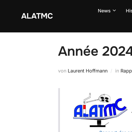
Zum
News
Hi
Inhalt
ALATMC
springen
Année 202
von
Laurent Hoffmann
in
Rapp