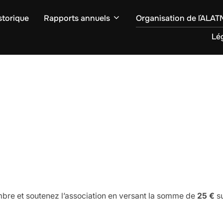
storique
Rapports annuels
Organisation de l´ALA
Lég
bre et soutenez l’association en versant la somme de
25 €
su