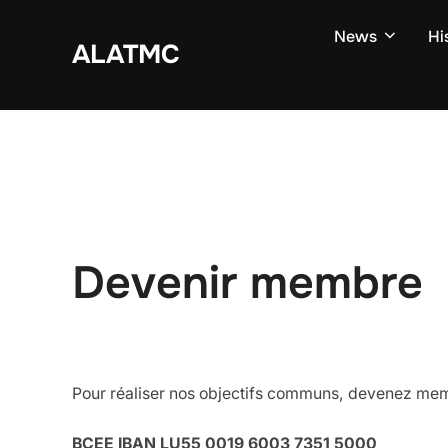
Zum
News
Hi
Inhalt
ALATMC
springen
Devenir membre
Pour réaliser nos objectifs communs, devenez mem
BCEE IBAN LU55 0019 6003 7351 5000