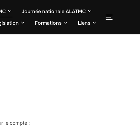
TMC
Journée nationale ALATMC
SEITENLE
islation
Formations
Liens
r le compte :