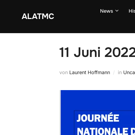
Zum
News
Hi
Inhalt
ALATMC
springen
11 Juni 202
von
Laurent Hoffmann
in
Unca