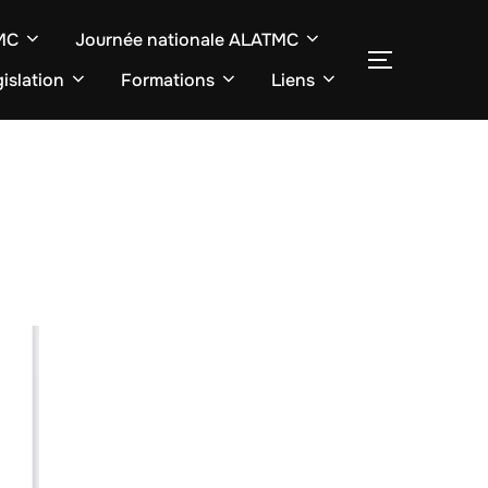
TMC
Journée nationale ALATMC
SEITENLE
islation
Formations
Liens