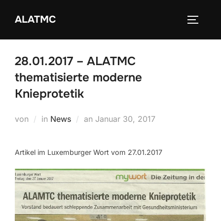
Zum
ALATMC
Inhalt
SEITEN
springen
28.01.2017 – ALATMC
thematisierte moderne
Knieprotetik
Veröffentlicht
von
in
News
an
Januar 30, 2017
am
Artikel im Luxemburger Wort vom 27.01.2017