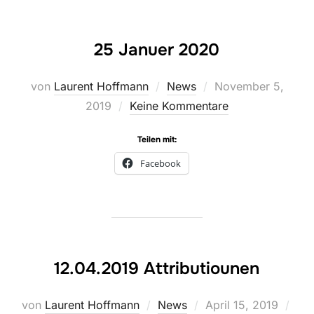
25 Januer 2020
Veröffentlicht
von
Laurent Hoffmann
News
November 5,
am
2019
Keine Kommentare
Teilen mit:
Facebook
12.04.2019 Attributiounen
Veröffentlicht
von
Laurent Hoffmann
News
April 15, 2019