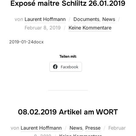
Exposé maitre Schliltz 26.01.2019
Veröff
von
Laurent Hoffmann
Documents
,
News
am
Februar 8, 2019
Keine Kommentare
2019-01-24docx
Teilen mit:
Facebook
08.02.2019 Artikel am WORT
Veröffentlic
von
Laurent Hoffmann
News
,
Presse
Februar