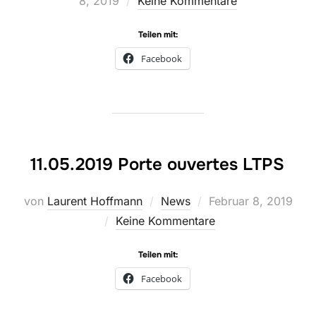
am
8, 2019
Keine Kommentare
Teilen mit:
Facebook
11.05.2019 Porte ouvertes LTPS
Veröffentlicht
von
Laurent Hoffmann
News
Februar 8, 2019
am
Keine Kommentare
Teilen mit:
Facebook