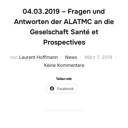
04.03.2019 – Fragen und
Antworten der ALATMC an die
Geselschaft Santé et
Prospectives
Veröffentlicht
von
Laurent Hoffmann
News
März 7, 2019
am
Keine Kommentare
Teilen mit:
Facebook