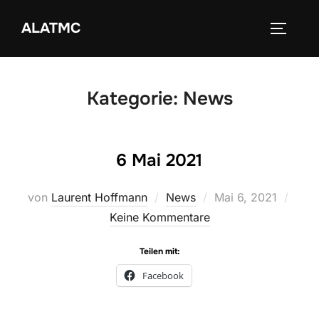
Zum
ALATMC
Inhalt
SEITEN
springen
Kategorie:
News
6 Mai 2021
Veröffentlicht
von
Laurent Hoffmann
News
Mai 6, 2021
am
Keine Kommentare
Teilen mit:
Facebook