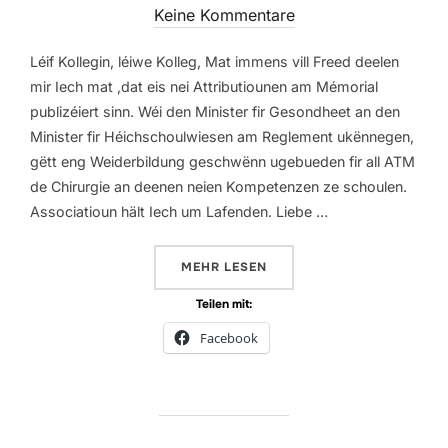
am
Keine Kommentare
Léif Kollegin, léiwe Kolleg, Mat immens vill Freed deelen
mir Iech mat ,dat eis nei Attributiounen am Mémorial
publizéiert sinn. Wéi den Minister fir Gesondheet an den
Minister fir Héichschoulwiesen am Reglement ukënnegen,
gëtt eng Weiderbildung geschwënn ugebueden fir all ATM
de Chirurgie an deenen neien Kompetenzen ze schoulen.
Associatioun hält Iech um Lafenden. Liebe …
ÜBER „12.04.2019 ATTRIBUTIOUN
MEHR
LESEN
Teilen mit:
Facebook