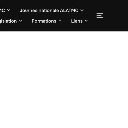
TMC
Journée nationale ALATMC
SEITENLE
islation
Formations
Liens