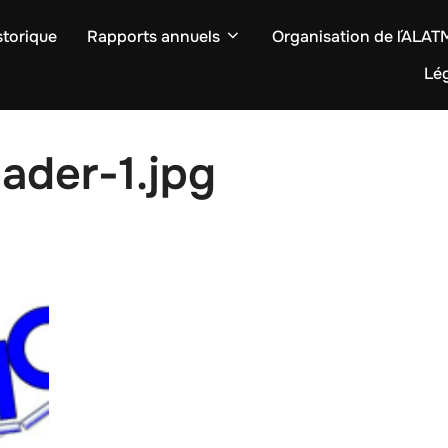
storique
Rapports annuels
Organisation de l´ALA
Lég
ader-1.jpg