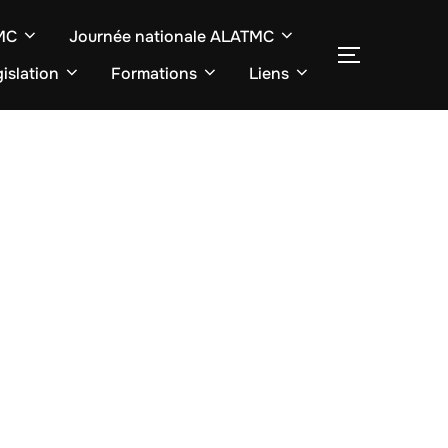
TMC
Journée nationale ALATMC
SEITENLE
islation
Formations
Liens