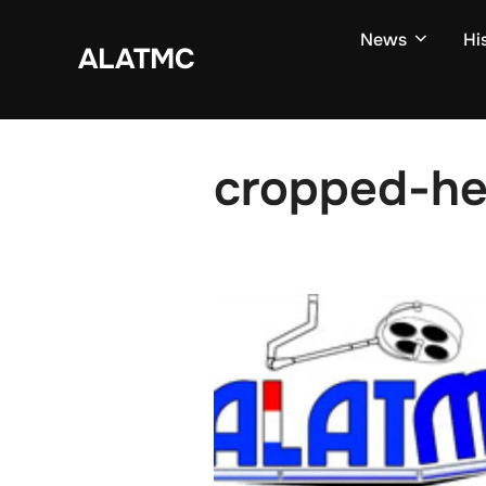
Zum
News
Hi
Inhalt
ALATMC
springen
cropped-he