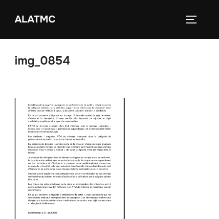
Zum
ALATMC
Inhalt
SEITEN
springen
img_0854