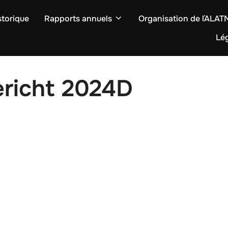
storique
Rapports annuels
Organisation de l´ALA
Lég
ericht 2024D