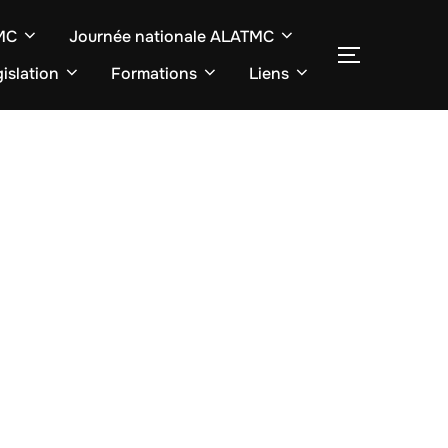
TMC
Journée nationale ALATMC
SEITENLE
islation
Formations
Liens