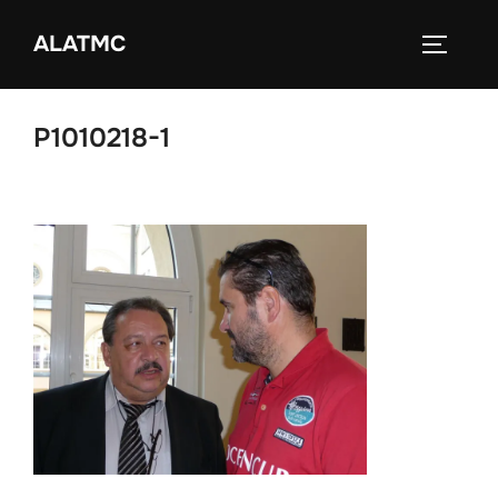
Zum
ALATMC
Inhalt
SEITEN
springen
P1010218-1