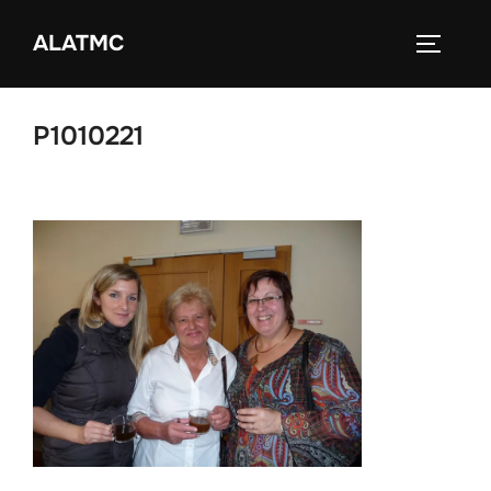
Zum
ALATMC
Inhalt
SEITEN
springen
P1010221