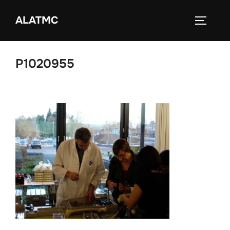
Zum
ALATMC
Inhalt
SEITEN
springen
P1020955