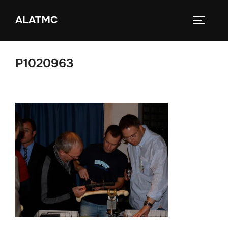
Zum
ALATMC
Inhalt
SEITEN
springen
P1020963