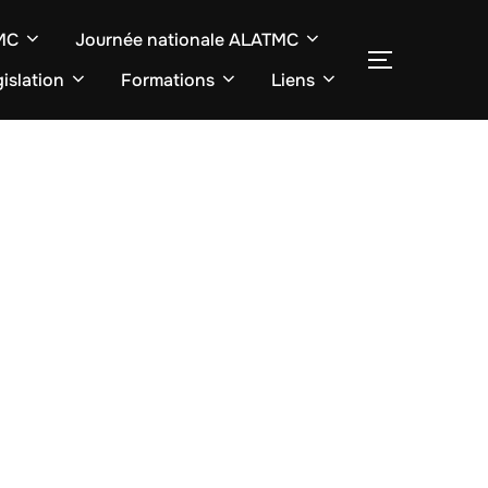
TMC
Journée nationale ALATMC
SEITENLE
islation
Formations
Liens