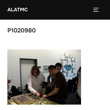
Zum
ALATMC
Inhalt
SEITEN
springen
P1020980