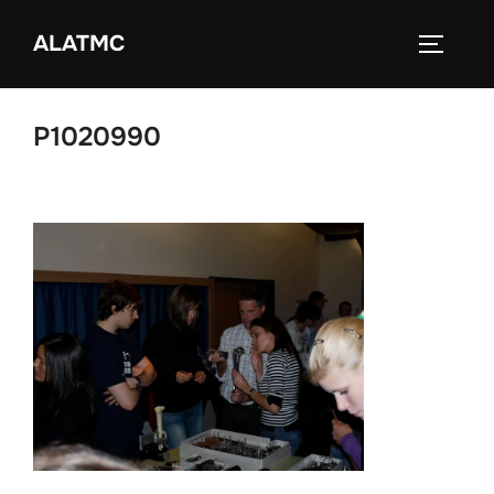
Zum
ALATMC
Inhalt
SEITEN
springen
P1020990