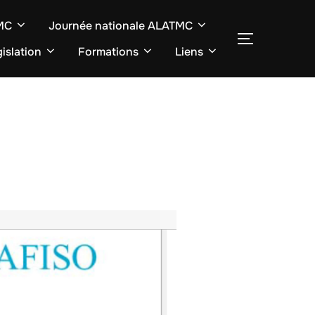
TMC
Journée nationale ALATMC
SEITENLE
islation
Formations
Liens