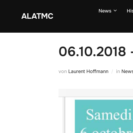
Zum
News
Hi
Inhalt
ALATMC
springen
06.10.2018
von
Laurent Hoffmann
in
New