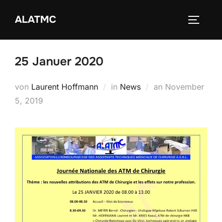
Zum
ALATMC
Inhalt
SEITEN
springen
25 Januer 2020
Veröffentlicht
von
Laurent Hoffmann
in
News
an
November
am
5, 2019